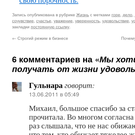
Запись опубликована в рубрике
Жизнь
с метками
горе
,
дело
,
сочувствие
,
счастье
,
уважение
,
уверенность
,
удовольствие
,
у
закладки
постоянную ссылку
.
←
Строгий режим в бизнесе
Почему
6 комментариев на «
Мы хот
получать от жизни удовол
Гульнара
говорит:
13.06.2011 в 05:49
Михаил, большое спасибо за ст
прочитала. Во многом согласна
раз слышала, что не нас обижа
что тем, кто обижает тяжелее ж