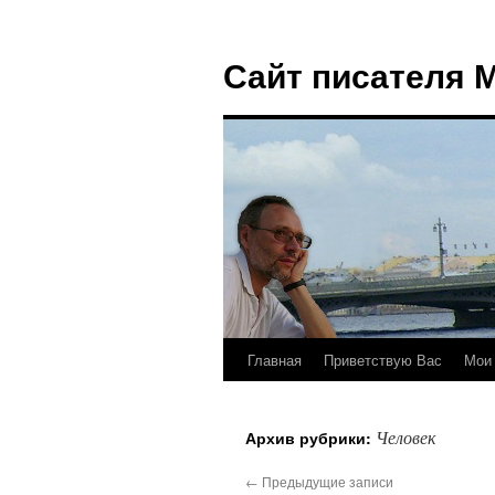
Сайт писателя 
Главная
Приветствую Вас
Мои 
Перейти
к
Человек
Архив рубрики:
содержимому
←
Предыдущие записи