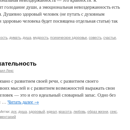
т голодание души, а эмоциональная невоздержанность есть
. Душевно здоровый человек (не путать с духовным
 здоровью человека будет посвящена отдельная статья) так
пость
,
думать
,
душа
,
мудрость
,
психическое здоровье
,
совесть
,
счастье
,
кательность
аил Лекс
зано с развитием своей речи, с развитием своего
 своих мыслей и с развитием возможностей выражать свои
еловек — это и его идеальный словарный запас. Одно без
ый …
Читать далее
→
Метки:
дух
,
душа
,
здоровый
,
идеал
,
красота
,
любовь
,
образ жизни
,
секс
,
мментарий