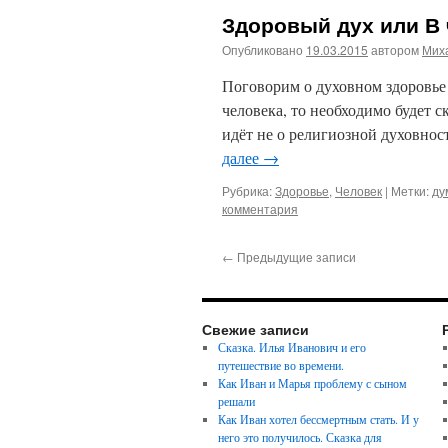
Здоровый дух или В
Опубликовано
19.03.2015
автором
Мих
Поговорим о духовном здоровье 
человека, то необходимо будет с
идёт не о религиозной духовнос
далее
→
Рубрика:
Здоровье
,
Человек
|
Метки:
ду
комментария
←
Предыдущие записи
Свежие записи
Сказка. Илья Иванович и его
путешествие во времени.
Как Иван и Марья проблему с сыном
решали
Как Иван хотел бессмертным стать. И у
него это получилось. Сказка для