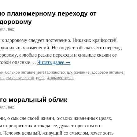
по планомерному переходу от
здоровому
аил Лекс
 к здоровому следует постепенно. Никаких крайностей,
рдинальных изменений. Не следует забывать, что переход
доровому, а любые резкие переходы и сильные скачки от
а собой опасные …
Читать далее
→
ки:
больное питание
,
вегетарианство
,
дух
,
желание
,
здоровое питание
,
зни
,
смысл человека
,
цели
|
4 комментария
его моральный облик
аил Лекс
и, о смысле своей жизни, о своих жизненных целях,
 приоритетах и так далее, думает при этом и о
. Человек цельный, живущий со смыслом, хочет жить