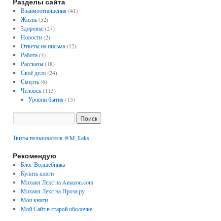
Разделы сайта
Взаимоотношения
(41)
Жизнь
(52)
Здоровье
(27)
Новости
(2)
Ответы на письма
(12)
Работа
(4)
Рассказы
(18)
Своё дело
(24)
Смерть
(6)
Человек
(113)
Уровни бытия
(15)
Твиты пользователя @M_Leks
Рекомендую
Блог Волшебника
Купить книги
Михаил Лекс на Amazon.com
Михаил Лекс на Проза.ру
Мои книги
Мой Сайт в старой оболочке