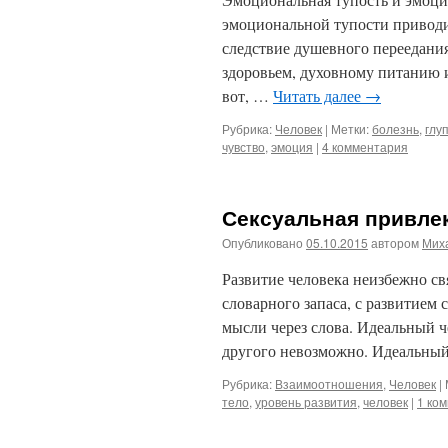
эмоциональной тупости приводи
следствие душевного переедания
здоровьем, духовному питанию и
вот, …
Читать далее
→
Рубрика:
Человек
|
Метки:
болезнь
,
глу
чувство
,
эмоция
|
4 комментария
Сексуальная привле
Опубликовано
05.10.2015
автором
Мих
Развитие человека неизбежно свя
словарного запаса, с развитием
мысли через слова. Идеальный ч
другого невозможно. Идеальн
Рубрика:
Взаимоотношения
,
Человек
|
тело
,
уровень развития
,
человек
|
1 ко