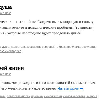
 душа
аил Лекс
ческих испытаний необходимо иметь здоровую и сильную
ем значительнее и психологические проблемы (трудности,
ия), которые необходимо будет преодолеть для её
х
,
душа
,
жалость
,
зависимость
,
здоровый
,
образ
,
проблемы
,
результат
,
2 комментариев
оей жизни
аил Лекс
человеком, исходя не из его возможностей сколько-то там
з его желания жить какое-то время.
Читать далее
→
овый
,
ответственность
,
причина
,
смысл жизни
,
смысл человека
,
энергия
|