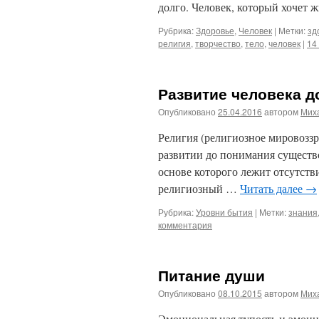
долго. Человек, который хочет
Рубрика:
Здоровье
,
Человек
|
Метки:
зд
религия
,
творчество
,
тело
,
человек
|
14
Развитие человека д
Опубликовано
25.04.2016
автором
Мих
Религия (религиозное мировоззр
развитии до понимания существо
основе которого лежит отсутстви
религиозный …
Читать далее
→
Рубрика:
Уровни бытия
|
Метки:
знания
комментария
Питание души
Опубликовано
08.10.2015
автором
Мих
Эмоциональная тупость и эмоци