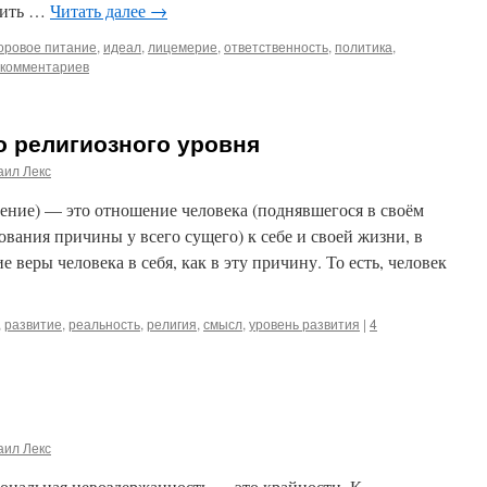
 жить …
Читать далее
→
оровое питание
,
идеал
,
лицемерие
,
ответственность
,
политика
,
 комментариев
о религиозного уровня
аил Лекс
ение) — это отношение человека (поднявшегося в своём
вания причины у всего сущего) к себе и своей жизни, в
е веры человека в себя, как в эту причину. То есть, человек
,
развитие
,
реальность
,
религия
,
смысл
,
уровень развития
|
4
аил Лекс
ональная невоздержанность — это крайности. К