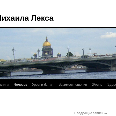
Михаила Лекса
книги
Человек
Уровни бытия
Взаимоотношения
Жизнь
Здор
Следующие записи
→