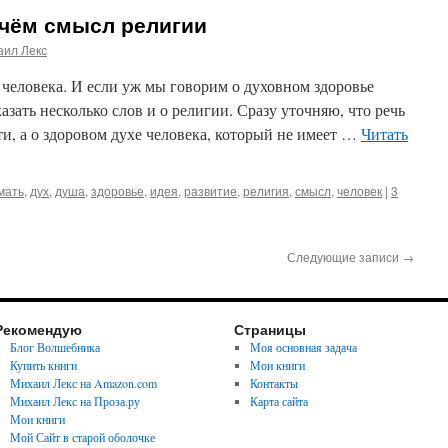
 чём смысл религии
аил Лекс
человека. И если уж мы говорим о духовном здоровье
казать несколько слов и о религии. Сразу уточняю, что речь
ти, а о здоровом духе человека, который не имеет …
Читать
мать
,
дух
,
душа
,
здоровье
,
идея
,
развитие
,
религия
,
смысл
,
человек
|
3
Следующие записи
→
Рекомендую
Страницы
Блог Волшебника
Моя основная задача
Купить книги
Мои книги
Михаил Лекс на Amazon.com
Контакты
Михаил Лекс на Проза.ру
Карта сайта
Мои книги
Мой Сайт в старой оболочке