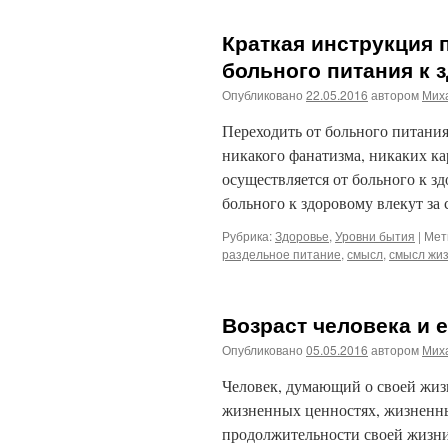
Краткая инструкция 
больного питания к 
Опубликовано
22.05.2016
автором
Мих
Переходить от больного питания
никакого фанатизма, никаких ка
осуществляется от больного к з
больного к здоровому влекут з
Рубрика:
Здоровье
,
Уровни бытия
|
Мет
раздельное питание
,
смысл
,
смысл жи
Возраст человека и 
Опубликовано
05.05.2016
автором
Мих
Человек, думающий о своей жизн
жизненных ценностях, жизненных
продолжительности своей жизни