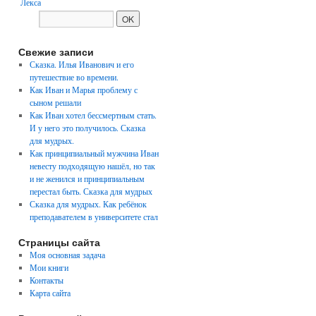
Свежие записи
Сказка. Илья Иванович и его
путешествие во времени.
Как Иван и Марья проблему с
сыном решали
Как Иван хотел бессмертным стать.
И у него это получилось. Сказка
для мудрых.
Как принципиальный мужчина Иван
невесту подходящую нашёл, но так
и не женился и принципиальным
перестал быть. Сказка для мудрых
Сказка для мудрых. Как ребёнок
преподавателем в университете стал
Страницы сайта
Моя основная задача
Мои книги
Контакты
Карта сайта