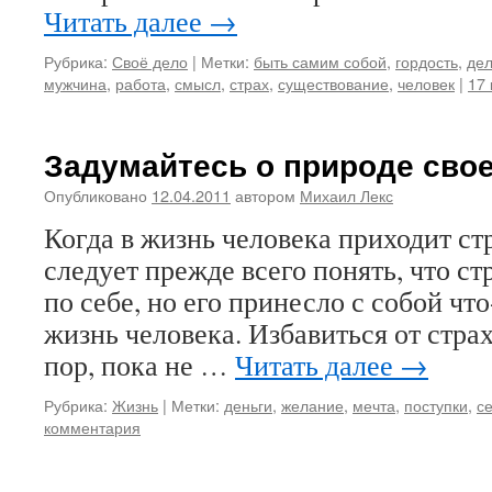
Читать далее
→
Рубрика:
Своё дело
|
Метки:
быть самим собой
,
гордость
,
де
мужчина
,
работа
,
смысл
,
страх
,
существование
,
человек
|
17
Задумайтесь о природе свое
Опубликовано
12.04.2011
автором
Михаил Лекс
Когда в жизнь человека приходит стр
следует прежде всего понять, что ст
по себе, но его принесло с собой что
жизнь человека. Избавиться от стра
пор, пока не …
Читать далее
→
Рубрика:
Жизнь
|
Метки:
деньги
,
желание
,
мечта
,
поступки
,
с
комментария