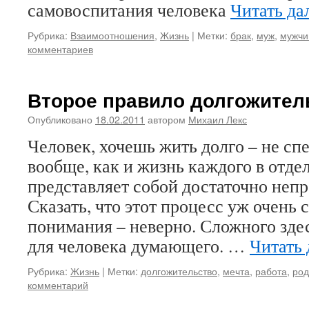
самовоспитания человека
Читать да
Рубрика:
Взаимоотношения
,
Жизнь
|
Метки:
брак
,
муж
,
мужчи
комментариев
Второе правило долгожител
Опубликовано
18.02.2011
автором
Михаил Лекс
Человек, хочешь жить долго – не с
вообще, как и жизнь каждого в отде
представляет собой достаточно непр
Сказать, что этот процесс уж очень 
понимания – неверно. Сложного здес
для человека думающего. …
Читать
Рубрика:
Жизнь
|
Метки:
долгожительство
,
мечта
,
работа
,
род
комментарий