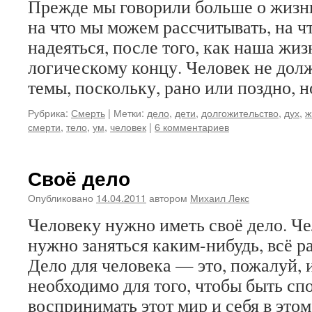
Прежде мы говорили больше о жизни
на что мы можем рассчитывать, на 
надеяться, после того, как наша жиз
логическому концу. Человек не долж
темы, поскольку, рано или поздно, 
Рубрика:
Смерть
|
Метки:
дело
,
дети
,
долгожительство
,
дух
,
ж
смерти
,
тело
,
ум
,
человек
|
6 комментариев
Своё дело
Опубликовано
14.04.2011
автором
Михаил Лекс
Человеку нужно иметь своё дело. Че
нужно заняться каким-нибудь, всё р
Дело для человека — это, пожалуй, и
необходимо для того, чтобы быть с
воспринимать этот мир и себя в это