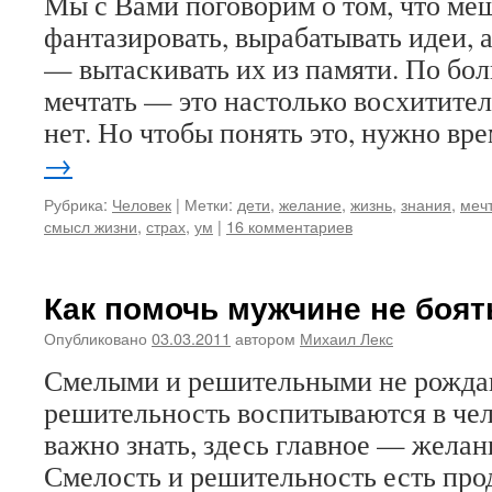
Мы с Вами поговорим о том, что меш
фантазировать, вырабатывать идеи, а
— вытаскивать их из памяти. По бол
мечтать — это настолько восхитител
нет. Но чтобы понять это, нужно вр
→
Рубрика:
Человек
|
Метки:
дети
,
желание
,
жизнь
,
знания
,
меч
смысл жизни
,
страх
,
ум
|
16 комментариев
Как помочь мужчине не боят
Опубликовано
03.03.2011
автором
Михаил Лекс
Смелыми и решительными не рождаю
решительность воспитываются в чел
важно знать, здесь главное — желан
Смелость и решительность есть про