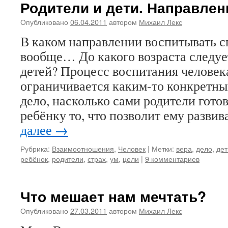
Родители и дети. Направлен
Опубликовано
06.04.2011
автором
Михаил Лекс
В каком направлении воспитывать с
вообще… До какого возраста следуе
детей? Процесс воспитания человек
ограничивается каким-то конкретны
дело, насколько сами родители гото
ребёнку то, что позволит ему разви
далее
→
Рубрика:
Взаимоотношения
,
Человек
|
Метки:
вера
,
дело
,
дет
ребёнок
,
родители
,
страх
,
ум
,
цели
|
9 комментариев
Что мешает нам мечтать?
Опубликовано
27.03.2011
автором
Михаил Лекс