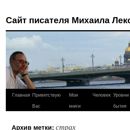
Сайт писателя Михаила Лек
Главная
Приветствую
Мои
Человек
Уровни
Перейти
Вас
книги
бытия
к
содержимому
страх
Архив метки: